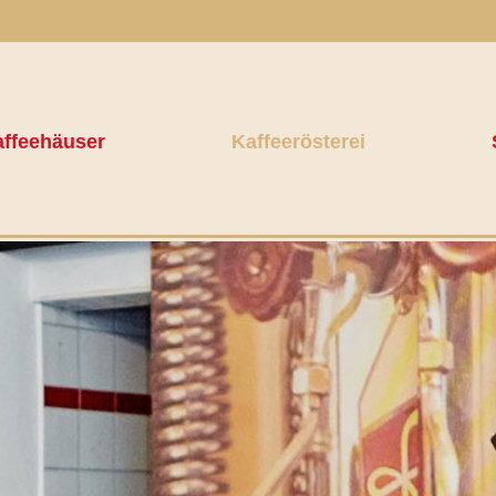
ffeehäuser
Kaffeerösterei