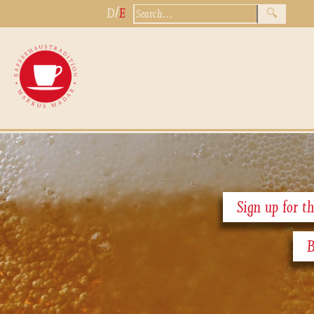
/
D
E
Sign up for th
B